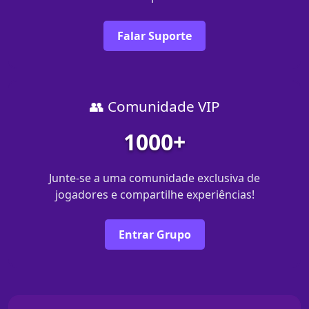
Falar Suporte
👥 Comunidade VIP
1000+
Junte-se a uma comunidade exclusiva de
jogadores e compartilhe experiências!
Entrar Grupo