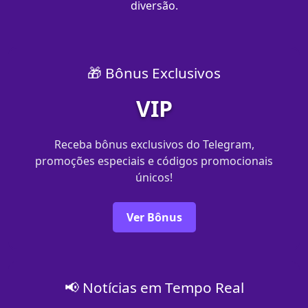
diversão.
🎁 Bônus Exclusivos
VIP
Receba bônus exclusivos do Telegram,
promoções especiais e códigos promocionais
únicos!
Ver Bônus
📢 Notícias em Tempo Real