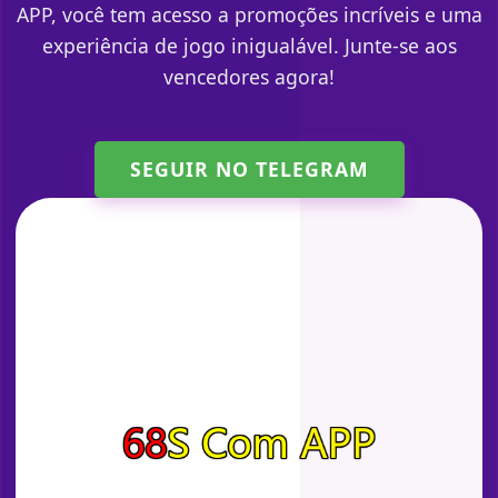
APP, você tem acesso a promoções incríveis e uma
experiência de jogo inigualável. Junte-se aos
vencedores agora!
SEGUIR NO TELEGRAM