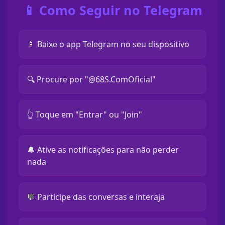
📱 Como Seguir no Telegram
📱 Baixe o app Telegram no seu dispositivo
🔍 Procure por "@68S.ComOficial"
👆 Toque em "Entrar" ou "Join"
🔔 Ative as notificações para não perder
nada
💬 Participe das conversas e interaja