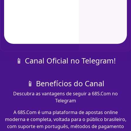
📱 Canal Oficial no Telegram!
📱 Benefícios do Canal
Descubra as vantagens de seguir a 68S.Com no
Telegram
A 68S.Com é uma plataforma de apostas online
moderna e completa, voltada para o público brasileiro,
com suporte em português, métodos de pagamento