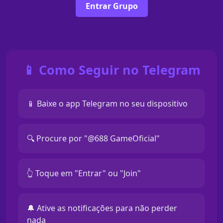
Entrar Grupo
📱 Como Seguir no Telegram
📱 Baixe o app Telegram no seu dispositivo
🔍 Procure por "@688 GameOficial"
👆 Toque em "Entrar" ou "Join"
🔔 Ative as notificações para não perder
nada