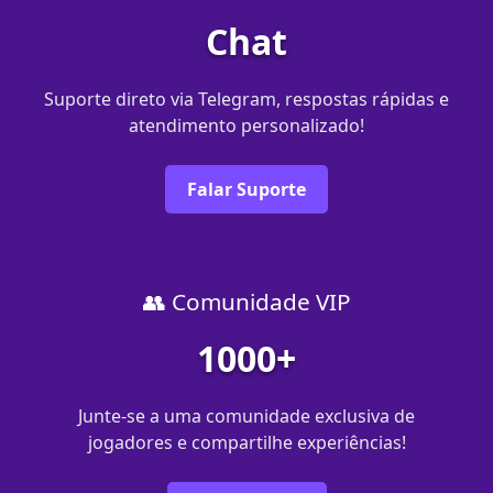
Chat
Suporte direto via Telegram, respostas rápidas e
atendimento personalizado!
Falar Suporte
👥 Comunidade VIP
1000+
Junte-se a uma comunidade exclusiva de
jogadores e compartilhe experiências!