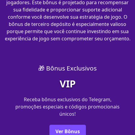
jogadores. Este bônus é projetado para recompensar
sua fidelidade e proporcionar suporte adicional
conforme você desenvolve sua estratégia de jogo. O
bônus de terceiro depósito é especialmente valioso
porque permite que você continue investindo em sua
experiência de jogo sem comprometer seu orçamento.
🎁 Bônus Exclusivos
VIP
Receba bônus exclusivos do Telegram,
promoções especiais e códigos promocionais
únicos!
Ver Bônus