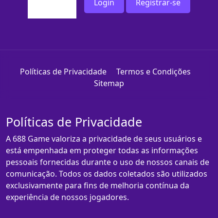
Login
Registrar-se
Políticas de Privacidade
Termos e Condições
Sitemap
Políticas de Privacidade
A 688 Game valoriza a privacidade de seus usuários e
está empenhada em proteger todas as informações
pessoais fornecidas durante o uso de nossos canais de
comunicação. Todos os dados coletados são utilizados
exclusivamente para fins de melhoria contínua da
experiência de nossos jogadores.