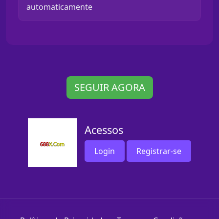
automaticamente
SEGUIR AGORA
Acessos
Login
Registrar-se