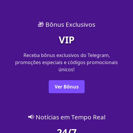
🎁 Bônus Exclusivos
VIP
Receba bônus exclusivos do Telegram,
promoções especiais e códigos promocionais
únicos!
Ver Bônus
📢 Notícias em Tempo Real
24/7