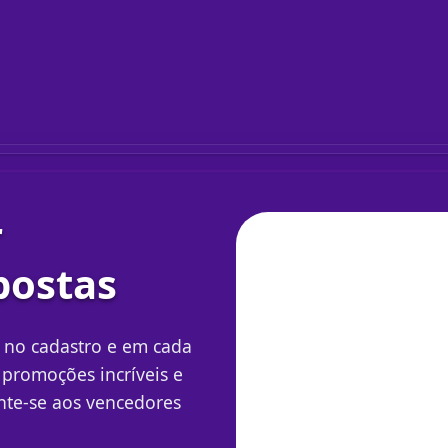
r
postas
 no cadastro e em cada
 promoções incríveis e
unte-se aos vencedores