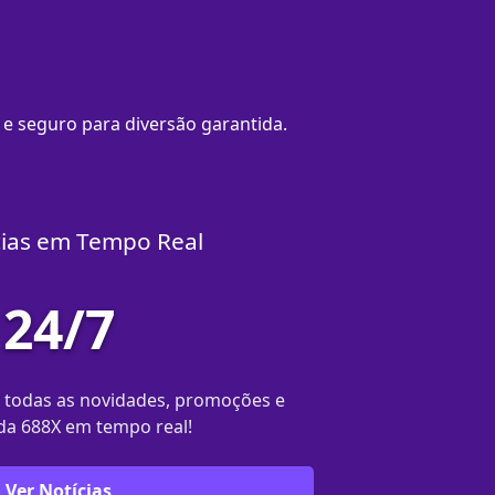
 e seguro para diversão garantida.
cias em Tempo Real
24/7
e todas as novidades, promoções e
da 688X em tempo real!
Ver Notícias