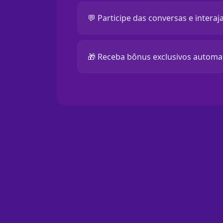
💬 Participe das conversas e interaj
🎁 Receba bônus exclusivos autom