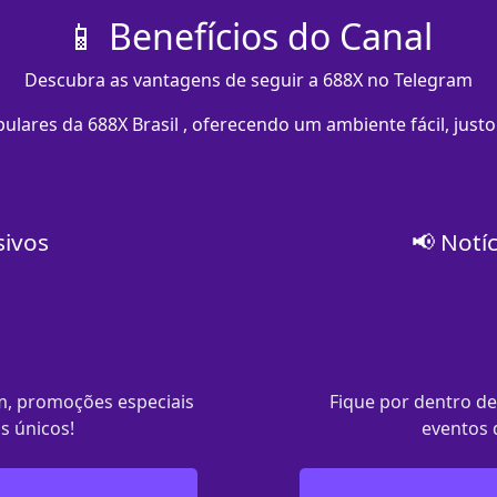
📱 Benefícios do Canal
Descubra as vantagens de seguir a 688X no Telegram
ares da 688X Brasil , oferecendo um ambiente fácil, justo
sivos
📢 Notí
m, promoções especiais
Fique por dentro d
s únicos!
eventos 