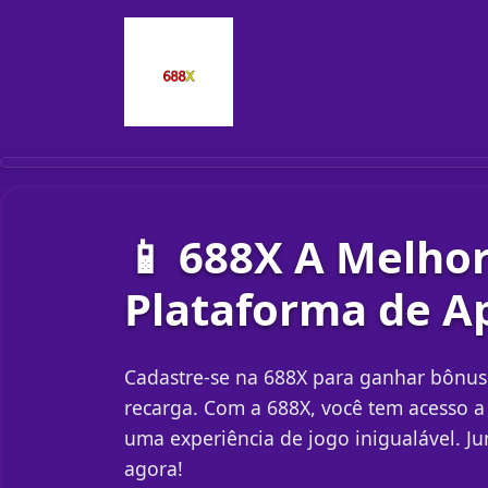
📱 688X A Melho
Plataforma de A
Cadastre-se na 688X para ganhar bônus
recarga. Com a 688X, você tem acesso a
uma experiência de jogo inigualável. J
agora!