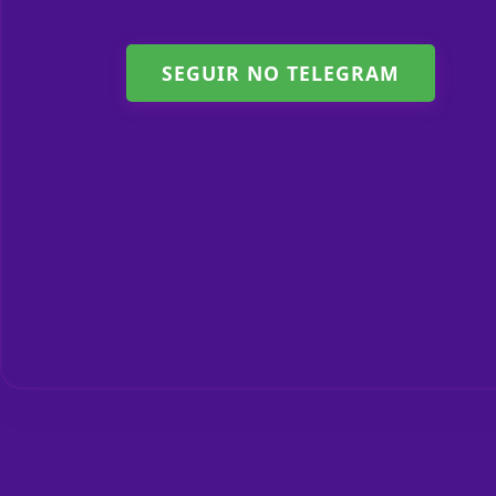
SEGUIR NO TELEGRAM