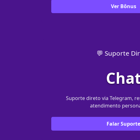
Ver Bônus
💬 Suporte Di
Cha
Suporte direto via Telegram, r
atendimento persona
Falar Suport