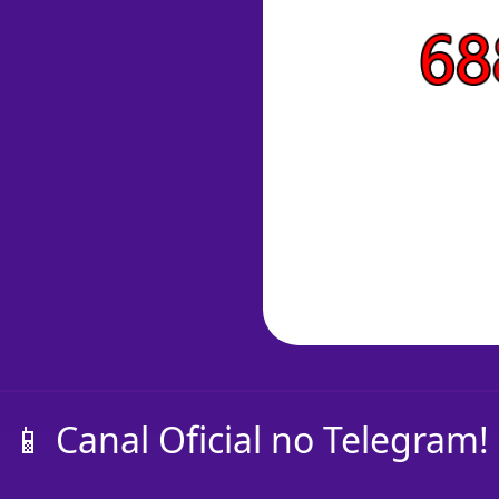
📱 Canal Oficial no Telegram!