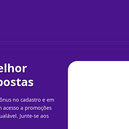
elhor
postas
ônus no cadastro e em
m acesso a promoções
ualável. Junte-se aos