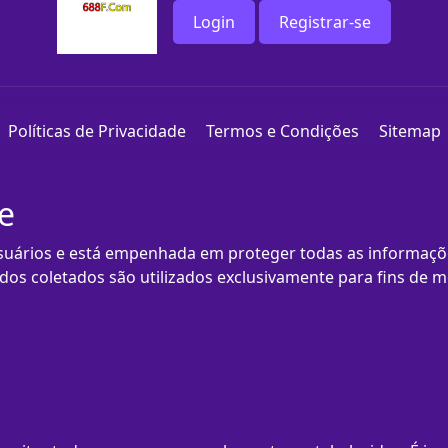
Login
Registrar-se
Políticas de Privacidade
Termos e Condições
Sitemap
de
usuários e está empenhada em proteger todas as informaçõ
os coletados são utilizados exclusivamente para fins de m