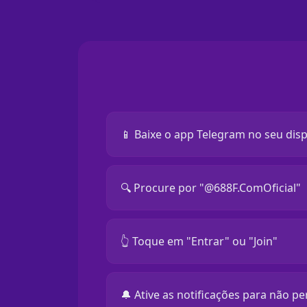
📱 Baixe o app Telegram no seu disp
🔍 Procure por "@688F.ComOficial"
👆 Toque em "Entrar" ou "Join"
🔔 Ative as notificações para não p