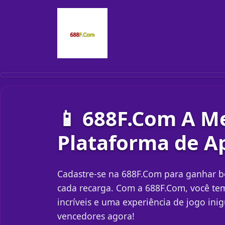
📱 688F.Com A M
Plataforma de A
Cadastre-se na 688F.Com para ganhar b
cada recarga. Com a 688F.Com, você te
incríveis e uma experiência de jogo inig
vencedores agora!