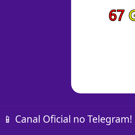
📱 Canal Oficial no Telegram!