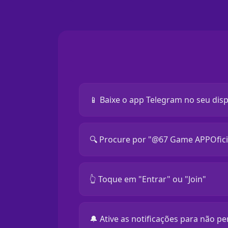
📱 Baixe o app Telegram no seu disp
🔍 Procure por "@67 Game APPOfici
👆 Toque em "Entrar" ou "Join"
🔔 Ative as notificações para não p