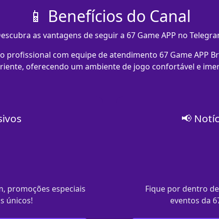
📱 Benefícios do Canal
escubra as vantagens de seguir a 67 Game APP no Telegr
 profissional com equipe de atendimento 67 Game APP Bras
riente, oferecendo um ambiente de jogo confortável e imer
sivos
📢 Notí
m, promoções especiais
Fique por dentro d
s únicos!
eventos da 6