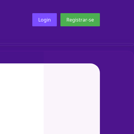
Login
Registrar-se