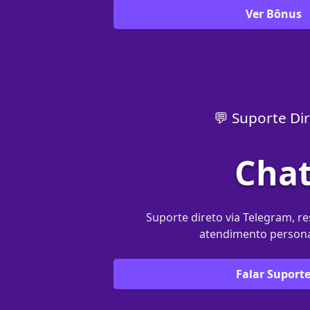
Ver Bônus
💬 Suporte Di
Cha
Suporte direto via Telegram, r
atendimento persona
Falar Suport