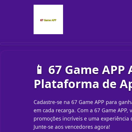
📱 67 Game APP 
Plataforma de A
Cadastre-se na 67 Game APP para ganha
em cada recarga. Com a 67 Game APP, v
promoções incríveis e uma experiência d
Junte-se aos vencedores agora!