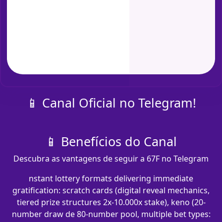
📱 Canal Oficial no Telegram!
📱 Benefícios do Canal
Descubra as vantagens de seguir a 67F no Telegram
nstant lottery formats delivering immediate
gratification: scratch cards (digital reveal mechanics,
tiered prize structures 2x-10.000x stake), keno (20-
number draw de 80-number pool, multiple bet types: