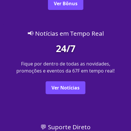
Ver Bônus
📢 Notícias em Tempo Real
24/7
Fique por dentro de todas as novidades,
promoções e eventos da 67F em tempo real!
Ver Notícias
💬 Suporte Direto