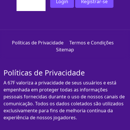
Login
Registrar-se
Políticas de Privacidade
Termos e Condições
Sitemap
Políticas de Privacidade
A 67F valoriza a privacidade de seus usuários e está
empenhada em proteger todas as informações
pessoais fornecidas durante o uso de nossos canais de
comunicação. Todos os dados coletados são utilizados
exclusivamente para fins de melhoria contínua da
experiência de nossos jogadores.