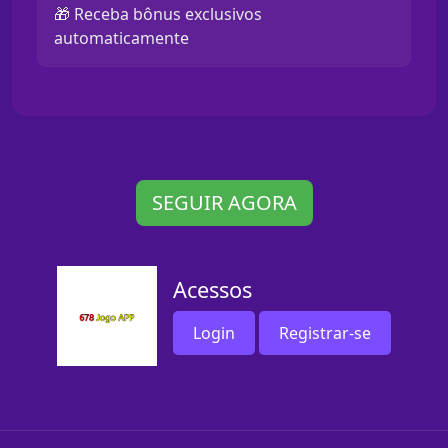
🎁 Receba bônus exclusivos
automaticamente
SEGUIR AGORA
Acessos
Login
Registrar-se