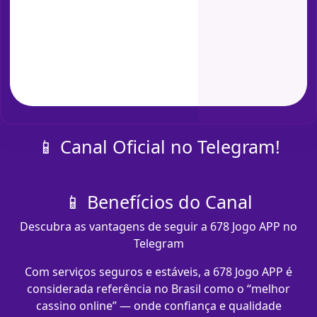
📱 Canal Oficial no Telegram!
📱 Benefícios do Canal
Descubra as vantagens de seguir a 678 Jogo APP no
Telegram
Com serviços seguros e estáveis, a 678 Jogo APP é
considerada referência no Brasil como o “melhor
cassino online” — onde confiança e qualidade