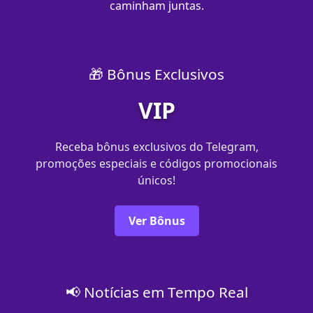
caminham juntas.
🎁 Bônus Exclusivos
VIP
Receba bônus exclusivos do Telegram,
promoções especiais e códigos promocionais
únicos!
Ver Bônus
📢 Notícias em Tempo Real