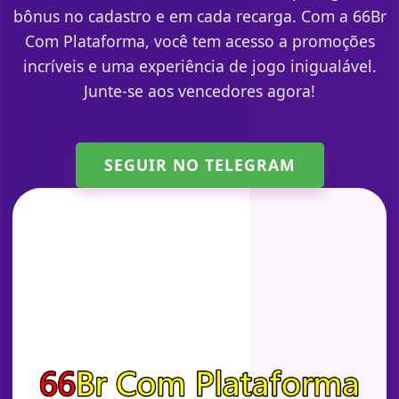
bônus no cadastro e em cada recarga. Com a 66Br
Com Plataforma, você tem acesso a promoções
incríveis e uma experiência de jogo inigualável.
Junte-se aos vencedores agora!
SEGUIR NO TELEGRAM