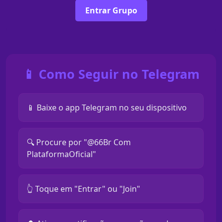
Entrar Grupo
📱 Como Seguir no Telegram
📱 Baixe o app Telegram no seu dispositivo
🔍 Procure por "@66Br Com
PlataformaOficial"
👆 Toque em "Entrar" ou "Join"