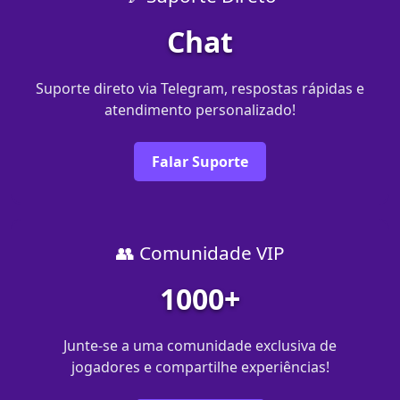
Chat
Suporte direto via Telegram, respostas rápidas e
atendimento personalizado!
Falar Suporte
👥 Comunidade VIP
1000+
Junte-se a uma comunidade exclusiva de
jogadores e compartilhe experiências!