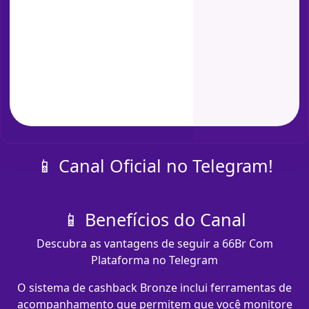
📱 Canal Oficial no Telegram!
📱 Benefícios do Canal
Descubra as vantagens de seguir a 66Br Com
Plataforma no Telegram
O sistema de cashback Bronze inclui ferramentas de
acompanhamento que permitem que você monitore