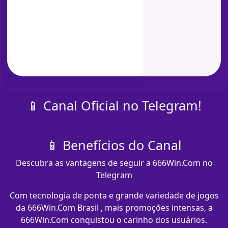
📱 Canal Oficial no Telegram!
📱 Benefícios do Canal
Descubra as vantagens de seguir a 666Win.Com no
Telegram
Com tecnologia de ponta e grande variedade de jogos
da 666Win.Com Brasil , mais promoções intensas, a
666Win.Com conquistou o carinho dos usuários.