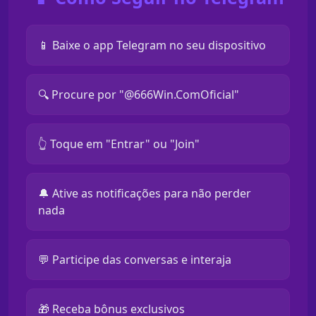
📱 Baixe o app Telegram no seu dispositivo
🔍 Procure por "@666Win.ComOficial"
👆 Toque em "Entrar" ou "Join"
🔔 Ative as notificações para não perder
nada
💬 Participe das conversas e interaja
🎁 Receba bônus exclusivos