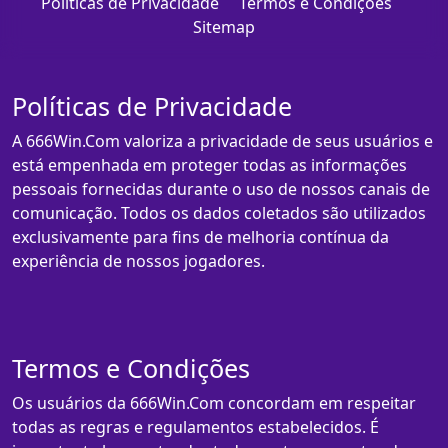
Políticas de Privacidade
Termos e Condições
Sitemap
Políticas de Privacidade
A 666Win.Com valoriza a privacidade de seus usuários e
está empenhada em proteger todas as informações
pessoais fornecidas durante o uso de nossos canais de
comunicação. Todos os dados coletados são utilizados
exclusivamente para fins de melhoria contínua da
experiência de nossos jogadores.
Termos e Condições
Os usuários da 666Win.Com concordam em respeitar
todas as regras e regulamentos estabelecidos. É