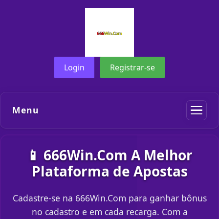
Login
Registrar-se
Menu
📱 666Win.Com A Melhor
Plataforma de Apostas
Cadastre-se na 666Win.Com para ganhar bônus
no cadastro e em cada recarga. Com a