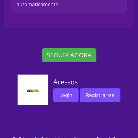
automaticamente
SEGUIR AGORA
Acessos
Login
Registrar-se