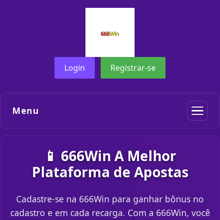
Login
Registrar-se
Menu
📱 666Win A Melhor
Plataforma de Apostas
Cadastre-se na 666Win para ganhar bônus no
cadastro e em cada recarga. Com a 666Win, você