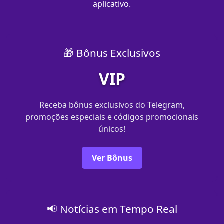
aplicativo.
🎁 Bônus Exclusivos
VIP
Receba bônus exclusivos do Telegram,
promoções especiais e códigos promocionais
únicos!
Ver Bônus
📢 Notícias em Tempo Real