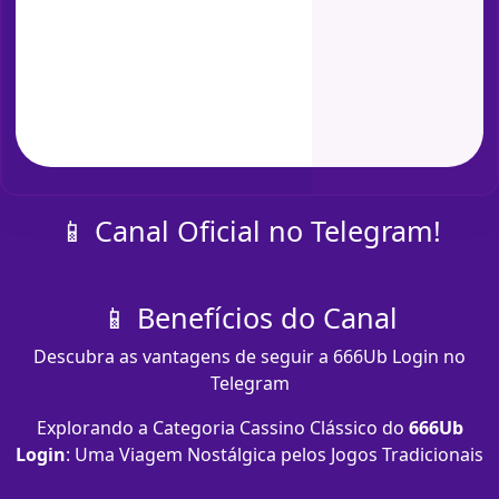
📱 Canal Oficial no Telegram!
📱 Benefícios do Canal
Descubra as vantagens de seguir a 666Ub Login no
Telegram
Explorando a Categoria Cassino Clássico do
666Ub
Login
: Uma Viagem Nostálgica pelos Jogos Tradicionais