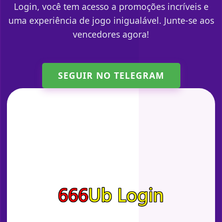
Login, você tem acesso a promoções incríveis e
uma experiência de jogo inigualável. Junte-se aos
vencedores agora!
SEGUIR NO TELEGRAM