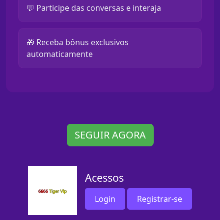
💬 Participe das conversas e interaja
🎁 Receba bônus exclusivos
automaticamente
SEGUIR AGORA
Acessos
Login
Registrar-se