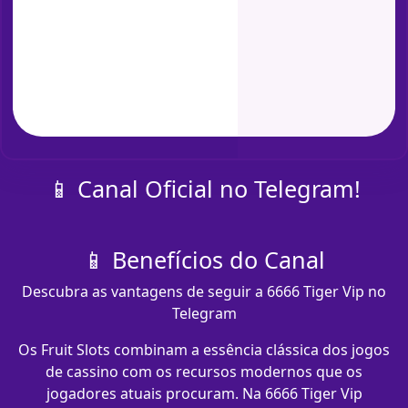
📱 Canal Oficial no Telegram!
📱 Benefícios do Canal
Descubra as vantagens de seguir a 6666 Tiger Vip no
Telegram
Os Fruit Slots combinam a essência clássica dos jogos
de cassino com os recursos modernos que os
jogadores atuais procuram. Na 6666 Tiger Vip