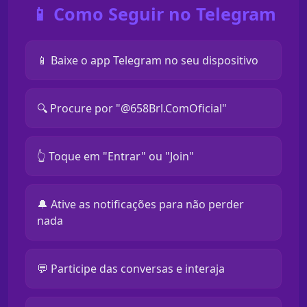
📱 Como Seguir no Telegram
📱 Baixe o app Telegram no seu dispositivo
🔍 Procure por "@658Brl.ComOficial"
👆 Toque em "Entrar" ou "Join"
🔔 Ative as notificações para não perder
nada
💬 Participe das conversas e interaja