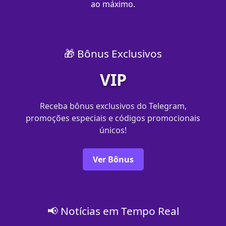
ao máximo.
🎁 Bônus Exclusivos
VIP
Receba bônus exclusivos do Telegram,
promoções especiais e códigos promocionais
únicos!
Ver Bônus
📢 Notícias em Tempo Real