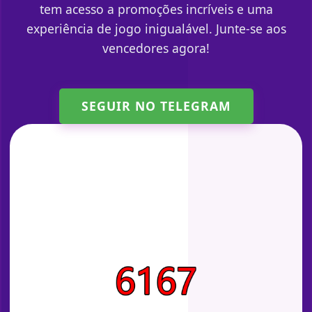
tem acesso a promoções incríveis e uma
experiência de jogo inigualável. Junte-se aos
vencedores agora!
SEGUIR NO TELEGRAM