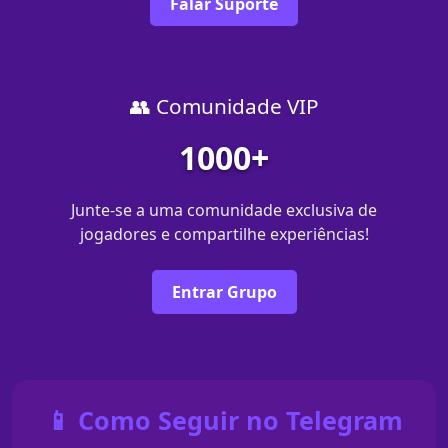
Falar Suporte
👥 Comunidade VIP
1000+
Junte-se a uma comunidade exclusiva de
jogadores e compartilhe experiências!
Entrar Grupo
📱 Como Seguir no Telegram