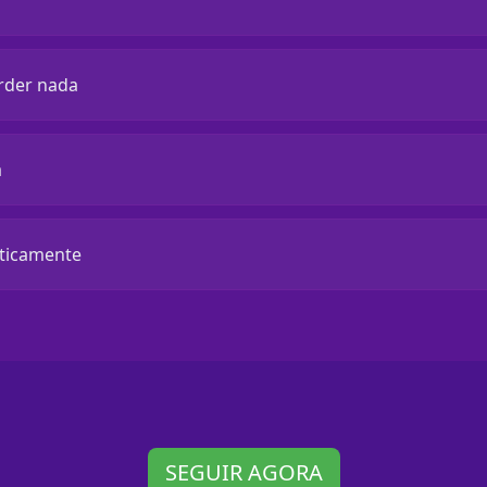
erder nada
a
aticamente
SEGUIR AGORA