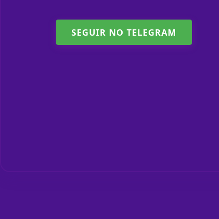
SEGUIR NO TELEGRAM