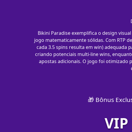
Bikini Paradise exemplifica o design visu
jogo matematicamente sólidas. Com RTP de 9
cada 3.5 spins resulta em win) adequada p
criando potenciais multi-line wins, enqua
apostas adicionais. O jogo foi otimizad
🎁 Bônus Exclu
VIP