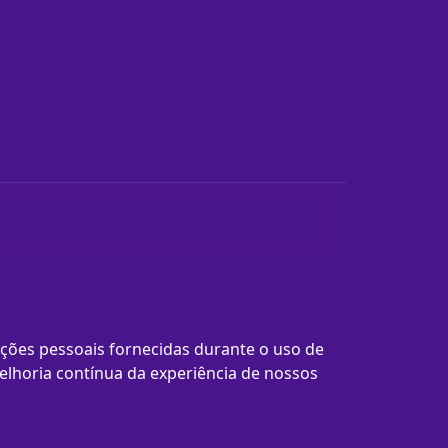
ções pessoais fornecidas durante o uso de
elhoria contínua da experiência de nossos