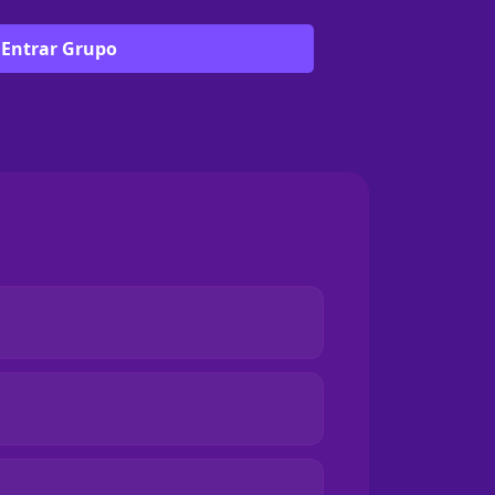
Entrar Grupo