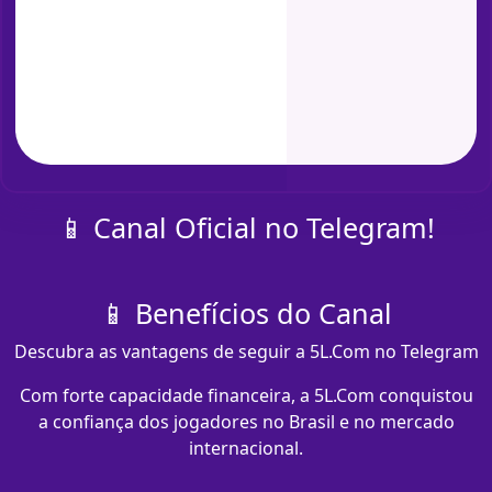
📱 Canal Oficial no Telegram!
📱 Benefícios do Canal
Descubra as vantagens de seguir a 5L.Com no Telegram
Com forte capacidade financeira, a 5L.Com conquistou
a confiança dos jogadores no Brasil e no mercado
internacional.