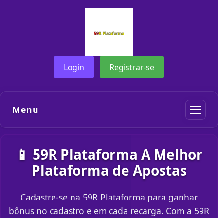
Login
Registrar-se
Menu
📱 59R Plataforma A Melhor
Plataforma de Apostas
Cadastre-se na 59R Plataforma para ganhar
bônus no cadastro e em cada recarga. Com a 59R