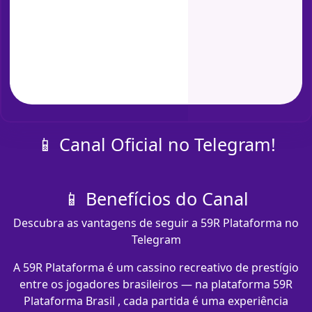
📱 Canal Oficial no Telegram!
📱 Benefícios do Canal
Descubra as vantagens de seguir a 59R Plataforma no
Telegram
A 59R Plataforma é um cassino recreativo de prestígio
entre os jogadores brasileiros — na plataforma 59R
Plataforma Brasil , cada partida é uma experiência