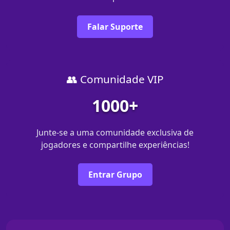
Falar Suporte
👥 Comunidade VIP
1000+
Junte-se a uma comunidade exclusiva de
jogadores e compartilhe experiências!
Entrar Grupo