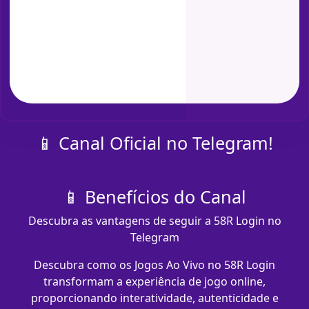
📱 Canal Oficial no Telegram!
📱 Benefícios do Canal
Descubra as vantagens de seguir a 58R Login no
Telegram
Descubra como os Jogos Ao Vivo no 58R Login
transformam a experiência de jogo online,
proporcionando interatividade, autenticidade e