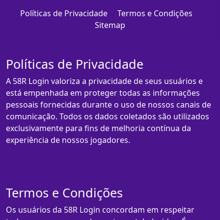
Políticas de Privacidade
Termos e Condições
Sitemap
Políticas de Privacidade
A 58R Login valoriza a privacidade de seus usuários e
está empenhada em proteger todas as informações
pessoais fornecidas durante o uso de nossos canais de
comunicação. Todos os dados coletados são utilizados
exclusivamente para fins de melhoria contínua da
experiência de nossos jogadores.
Termos e Condições
Os usuários da 58R Login concordam em respeitar