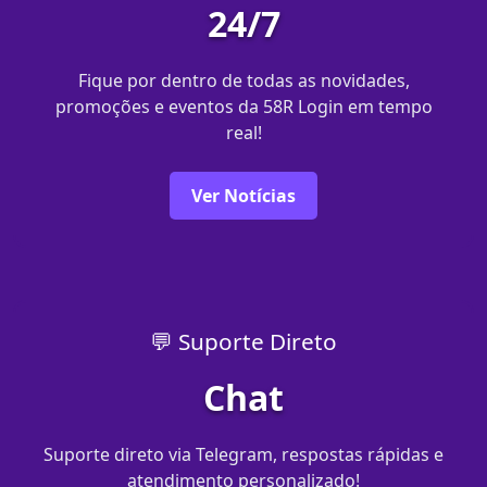
24/7
Fique por dentro de todas as novidades,
promoções e eventos da 58R Login em tempo
real!
Ver Notícias
💬 Suporte Direto
Chat
Suporte direto via Telegram, respostas rápidas e
atendimento personalizado!