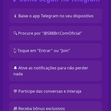
📱 Baixe o app Telegram no seu dispositivo
🔍 Procure por "@588Brl.ComOficial"
👆 Toque em "Entrar" ou "Join"
🔔 Ative as notificações para não perder
nada
💬 Participe das conversas e interaja
🎁 Receba bônus exclusivos