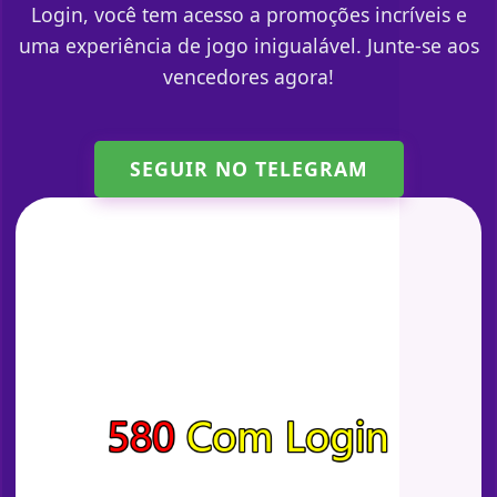
Login, você tem acesso a promoções incríveis e
uma experiência de jogo inigualável. Junte-se aos
vencedores agora!
SEGUIR NO TELEGRAM