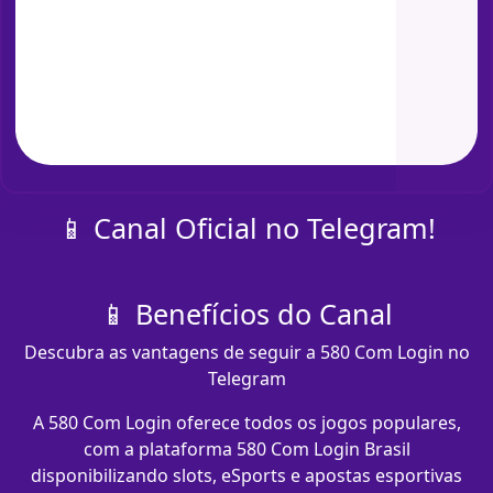
📱 Canal Oficial no Telegram!
📱 Benefícios do Canal
Descubra as vantagens de seguir a 580 Com Login no
Telegram
A 580 Com Login oferece todos os jogos populares,
com a plataforma 580 Com Login Brasil
disponibilizando slots, eSports e apostas esportivas