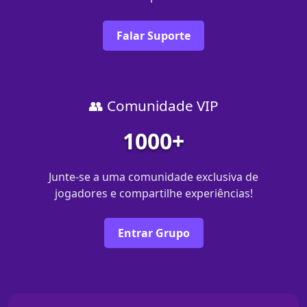
Falar Suporte
👥 Comunidade VIP
1000+
Junte-se a uma comunidade exclusiva de
jogadores e compartilhe experiências!
Entrar Grupo