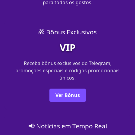
para todos os gostos.
🎁 Bônus Exclusivos
VIP
Receba bônus exclusivos do Telegram,
promoções especiais e códigos promocionais
únicos!
Ver Bônus
📢 Notícias em Tempo Real