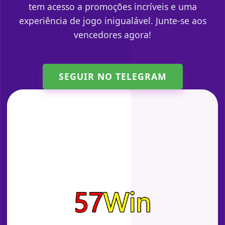
tem acesso a promoções incríveis e uma
experiência de jogo inigualável. Junte-se aos
vencedores agora!
SEGUIR NO TELEGRAM