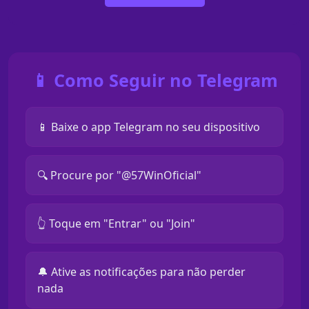
📱 Como Seguir no Telegram
📱 Baixe o app Telegram no seu dispositivo
🔍 Procure por "@57WinOficial"
👆 Toque em "Entrar" ou "Join"
🔔 Ative as notificações para não perder
nada