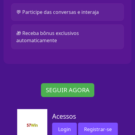
💬 Participe das conversas e interaja
🎁 Receba bônus exclusivos
automaticamente
SEGUIR AGORA
Acessos
Login
Registrar-se