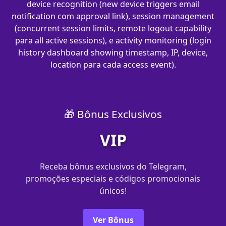
device recognition (new device triggers email
notification com approval link), session management
(concurrent session limits, remote logout capability
para all active sessions), e activity monitoring (login
history dashboard showing timestamp, IP, device,
location para cada access event).
🎁 Bônus Exclusivos
VIP
Receba bônus exclusivos do Telegram,
promoções especiais e códigos promocionais
únicos!
Ver Bônus