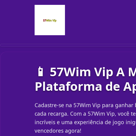
📱 57Wim Vip A 
Plataforma de A
Cadastre-se na 57Wim Vip para ganhar 
cada recarga. Com a 57Wim Vip, você t
incríveis e uma experiência de jogo inig
vencedores agora!