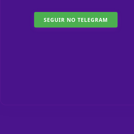
SEGUIR NO TELEGRAM