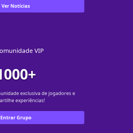
Ver Notícias
Comunidade VIP
1000+
unidade exclusiva de jogadores e
rtilhe experiências!
Entrar Grupo