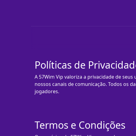
Políticas de Privacida
A 57Wim Vip valoriza a privacidade de seus
nossos canais de comunicação. Todos os dad
jogadores.
Termos e Condições