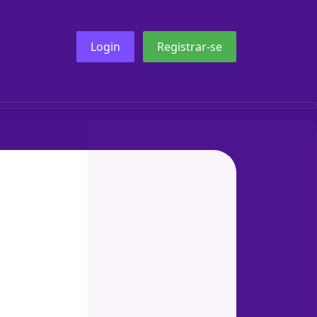
Login
Registrar-se