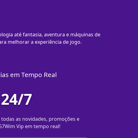
ologia até fantasia, aventura e máquinas de
ara melhorar a experiência de jogo.
cias em Tempo Real
24/7
e todas as novidades, promoções e
57Wim Vip em tempo real!