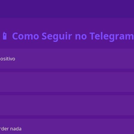
📱 Como Seguir no Telegram
ositivo
erder nada