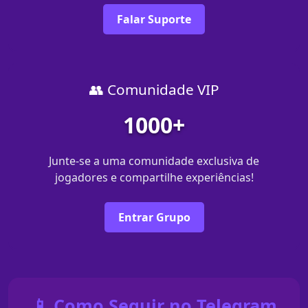
Falar Suporte
👥 Comunidade VIP
1000+
Junte-se a uma comunidade exclusiva de
jogadores e compartilhe experiências!
Entrar Grupo
📱 Como Seguir no Telegram