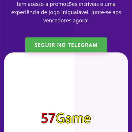
tem acesso a promoções incríveis e uma
experiência de jogo inigualável. Junte-se aos
vencedores agora!
SEGUIR NO TELEGRAM