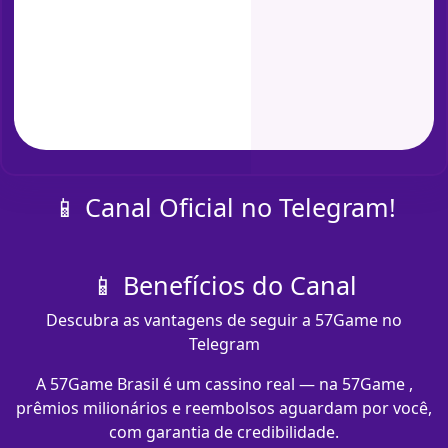
📱 Canal Oficial no Telegram!
📱 Benefícios do Canal
Descubra as vantagens de seguir a 57Game no
Telegram
A 57Game Brasil é um cassino real — na 57Game ,
prêmios milionários e reembolsos aguardam por você,
com garantia de credibilidade.