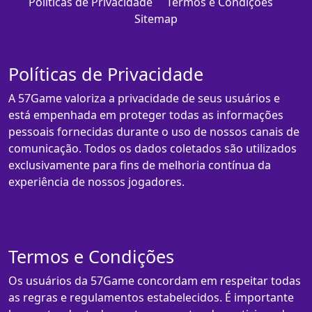
Políticas de Privacidade
Termos e Condições
Sitemap
Políticas de Privacidade
A 57Game valoriza a privacidade de seus usuários e
está empenhada em proteger todas as informações
pessoais fornecidas durante o uso de nossos canais de
comunicação. Todos os dados coletados são utilizados
exclusivamente para fins de melhoria contínua da
experiência de nossos jogadores.
Termos e Condições
Os usuários da 57Game concordam em respeitar todas
as regras e regulamentos estabelecidos. É importante