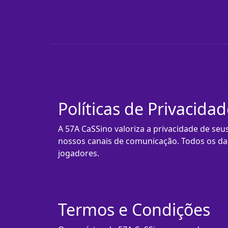
Políticas de Privacida
A 57A CaSSino valoriza a privacidade de se
nossos canais de comunicação. Todos os dad
jogadores.
Termos e Condições