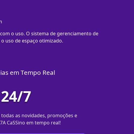
m
r com o uso. O sistema de gerenciamento de
 o uso de espaço otimizado.
cias em Tempo Real
24/7
e todas as novidades, promoções e
57A CaSSino em tempo real!