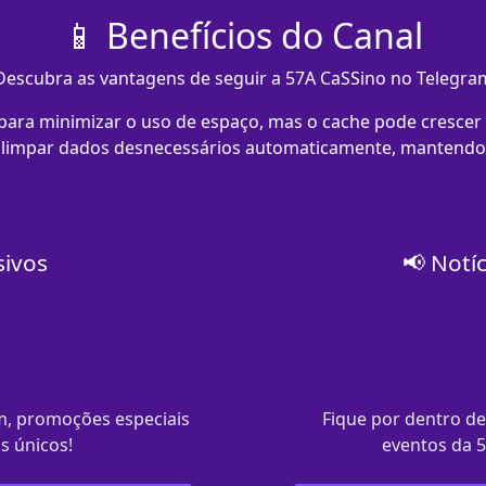
📱 Benefícios do Canal
Descubra as vantagens de seguir a 57A CaSSino no Telegra
te para minimizar o uso de espaço, mas o cache pode cresce
e limpar dados desnecessários automaticamente, mantendo
sivos
📢 Notí
m, promoções especiais
Fique por dentro d
s únicos!
eventos da 