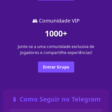
👥 Comunidade VIP
1000+
Junte-se a uma comunidade exclusiva de
jogadores e compartilhe experiências!
Entrar Grupo
📱 Como Seguir no Telegram