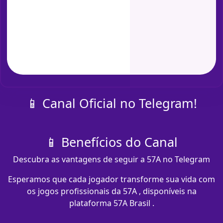
📱 Canal Oficial no Telegram!
📱 Benefícios do Canal
Descubra as vantagens de seguir a 57A no Telegram
Esperamos que cada jogador transforme sua vida com
os jogos profissionais da 57A , disponíveis na
plataforma 57A Brasil .