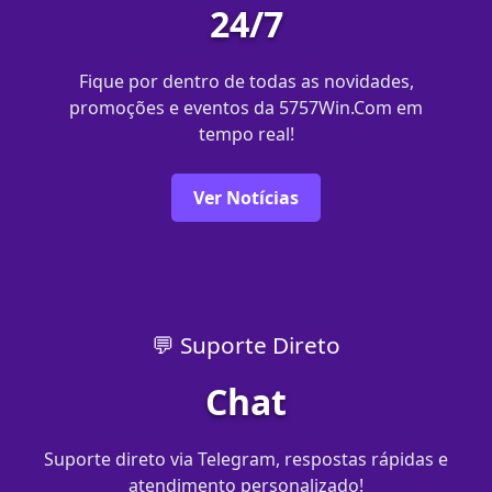
24/7
Fique por dentro de todas as novidades,
promoções e eventos da 5757Win.Com em
tempo real!
Ver Notícias
💬 Suporte Direto
Chat
Suporte direto via Telegram, respostas rápidas e
atendimento personalizado!