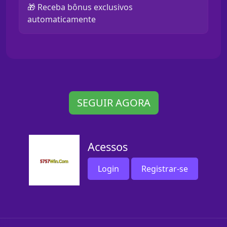
🎁 Receba bônus exclusivos
automaticamente
SEGUIR AGORA
Acessos
Login
Registrar-se