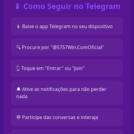
📱 Como Seguir no Telegram
📱 Baixe o app Telegram no seu dispositivo
🔍 Procure por "@5757Win.ComOficial"
👆 Toque em "Entrar" ou "Join"
🔔 Ative as notificações para não perder
nada
💬 Participe das conversas e interaja