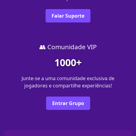
Falar Suporte
👥 Comunidade VIP
1000+
Junte-se a uma comunidade exclusiva de
jogadores e compartilhe experiências!
Entrar Grupo