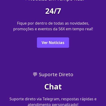
24/7
Fique por dentro de todas as novidades,
promoções e eventos da 56X em tempo real!
Ver Notícias
💬 Suporte Direto
Chat
Suporte direto via Telegram, respostas rápidas e
atendimento personalizado!