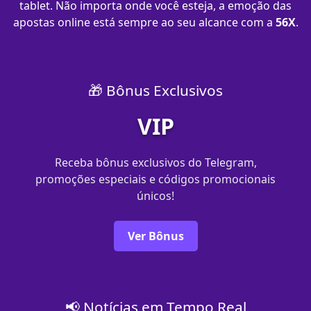
tablet. Não importa onde você esteja, a emoção das
apostas online está sempre ao seu alcance com a
56X
.
🎁 Bônus Exclusivos
VIP
Receba bônus exclusivos do Telegram,
promoções especiais e códigos promocionais
únicos!
Ver Bônus
📢 Notícias em Tempo Real