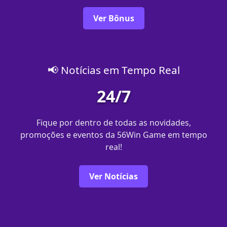
Ver Bônus
📢 Notícias em Tempo Real
24/7
Fique por dentro de todas as novidades,
promoções e eventos da 56Win Game em tempo
real!
Ver Notícias