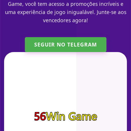
Game, você tem acesso a promoções incríveis e
uma experiência de jogo inigualável. Junte-se aos
vencedores agora!
SEGUIR NO TELEGRAM