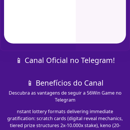
📱 Canal Oficial no Telegram!
📱 Benefícios do Canal
Descubra as vantagens de seguir a 56Win Game no
Telegram
nstant lottery formats delivering immediate
gratification: scratch cards (digital reveal mechanics,
tiered prize structures 2x-10.000x stake), keno (20-