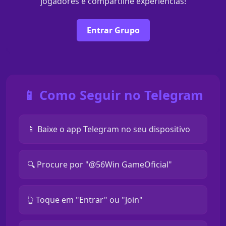
jogadores e compartilhe experiências!
Entrar Grupo
📱 Como Seguir no Telegram
📱 Baixe o app Telegram no seu dispositivo
🔍 Procure por "@56Win GameOficial"
👆 Toque em "Entrar" ou "Join"