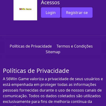
Acessos
Login
Registrar-se
Políticas de Privacidade
Termos e Condições
Sitemap
Políticas de Privacidade
A 56Win Game valoriza a privacidade de seus usuários e
está empenhada em proteger todas as informações
pessoais fornecidas durante o uso de nossos canais de
comunicação. Todos os dados coletados são utilizados
exclusivamente para fins de melhoria contínua da