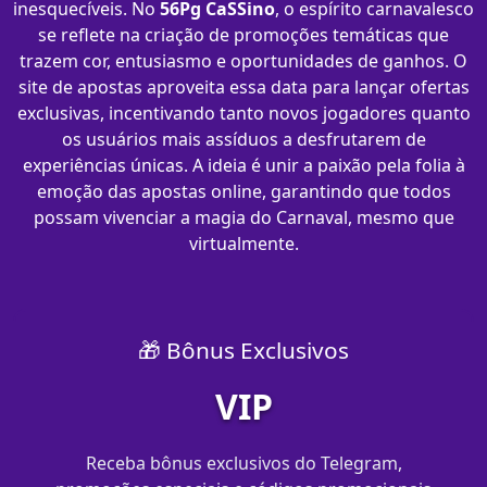
inesquecíveis. No
56Pg CaSSino
, o espírito carnavalesco
se reflete na criação de promoções temáticas que
trazem cor, entusiasmo e oportunidades de ganhos. O
site de apostas aproveita essa data para lançar ofertas
exclusivas, incentivando tanto novos jogadores quanto
os usuários mais assíduos a desfrutarem de
experiências únicas. A ideia é unir a paixão pela folia à
emoção das apostas online, garantindo que todos
possam vivenciar a magia do Carnaval, mesmo que
virtualmente.
🎁 Bônus Exclusivos
VIP
Receba bônus exclusivos do Telegram,