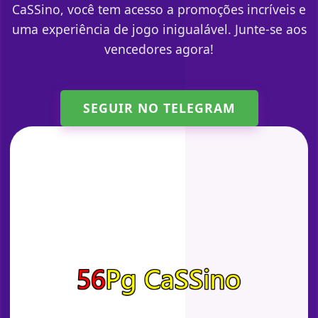
CaSSino, você tem acesso a promoções incríveis e
uma experiência de jogo inigualável. Junte-se aos
vencedores agora!
SEGUIR NO TELEGRAM