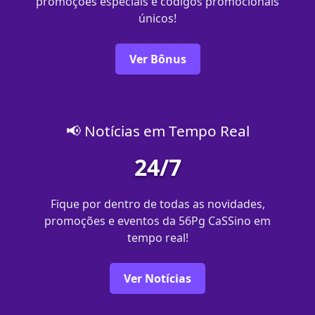
promoções especiais e códigos promocionais
únicos!
Ver Bônus
📢 Notícias em Tempo Real
24/7
Fique por dentro de todas as novidades,
promoções e eventos da 56Pg CaSSino em
tempo real!
Ver Notícias