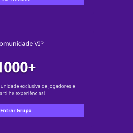
Comunidade VIP
1000+
unidade exclusiva de jogadores e
rtilhe experiências!
Entrar Grupo