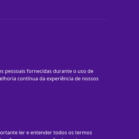
s pessoais fornecidas durante o uso de
elhoria contínua da experiência de nossos
ortante ler e entender todos os termos