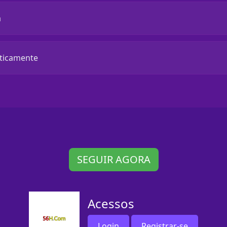
a
aticamente
SEGUIR AGORA
Acessos
Login
Registrar-se