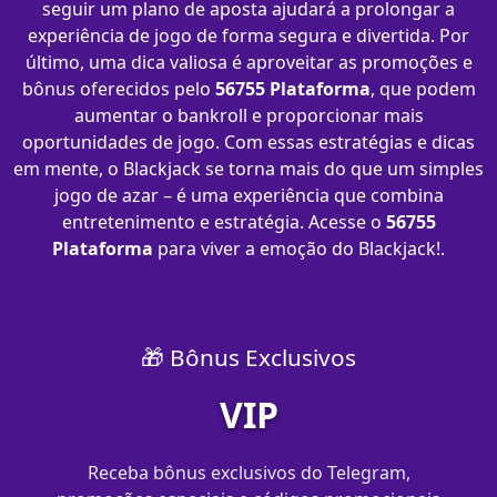
seguir um plano de aposta ajudará a prolongar a
experiência de jogo de forma segura e divertida. Por
último, uma dica valiosa é aproveitar as promoções e
bônus oferecidos pelo
56755 Plataforma
, que podem
aumentar o bankroll e proporcionar mais
oportunidades de jogo. Com essas estratégias e dicas
em mente, o Blackjack se torna mais do que um simples
jogo de azar – é uma experiência que combina
entretenimento e estratégia. Acesse o
56755
Plataforma
para viver a emoção do Blackjack!.
🎁 Bônus Exclusivos
VIP
Receba bônus exclusivos do Telegram,