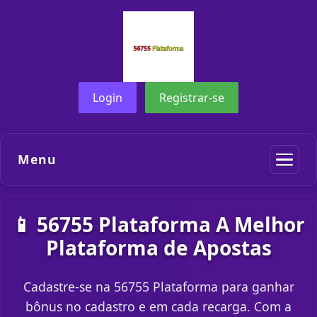
Login
Registrar-se
Menu
📱 56755 Plataforma A Melhor
Plataforma de Apostas
Cadastre-se na 56755 Plataforma para ganhar
bônus no cadastro e em cada recarga. Com a