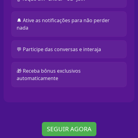
🔔 Ative as notificações para não perder
nada
💬 Participe das conversas e interaja
🎁 Receba bônus exclusivos
automaticamente
SEGUIR AGORA