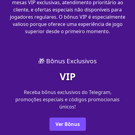
mesas VIP exclusivas, atendimento prioritário ao
cliente, e ofertas especiais não disponíveis para
jogadores regulares. O bônus VIP é especialmente
valioso porque oferece uma experiência de jogo
superior desde o primeiro momento.
🎁 Bônus Exclusivos
VIP
Receba bônus exclusivos do Telegram,
promoções especiais e códigos promocionais
únicos!
Ver Bônus