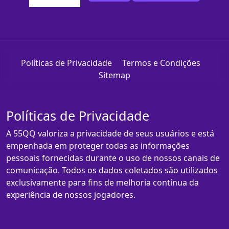
Políticas de Privacidade
Termos e Condições
Sitemap
Políticas de Privacidade
A 55QQ valoriza a privacidade de seus usuários e está
empenhada em proteger todas as informações
pessoais fornecidas durante o uso de nossos canais de
comunicação. Todos os dados coletados são utilizados
exclusivamente para fins de melhoria contínua da
experiência de nossos jogadores.