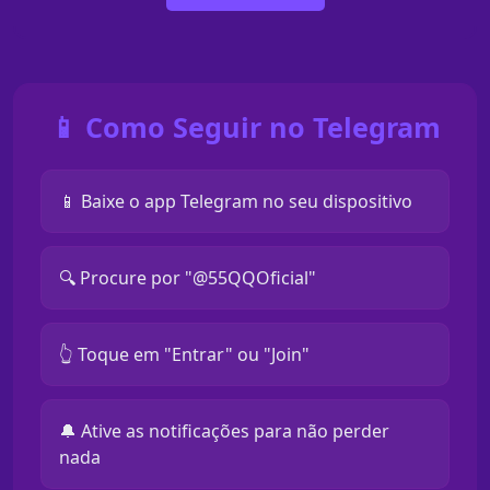
📱 Como Seguir no Telegram
📱 Baixe o app Telegram no seu dispositivo
🔍 Procure por "@55QQOficial"
👆 Toque em "Entrar" ou "Join"
🔔 Ative as notificações para não perder
nada