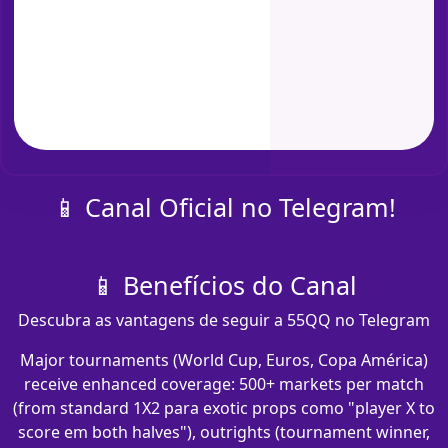
📱 Canal Oficial no Telegram!
📱 Benefícios do Canal
Descubra as vantagens de seguir a 55QQ no Telegram
Major tournaments (World Cup, Euros, Copa América)
receive enhanced coverage: 500+ markets per match
(from standard 1X2 para exotic props como "player X to
score em both halves"), outrights (tournament winner,