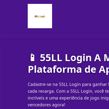
📱 55LL Login A 
Plataforma de A
Cadastre-se na 55LL Login para ganhar
cada recarga. Com a 55LL Login, você 
incríveis e uma experiência de jogo inig
vencedores agora!