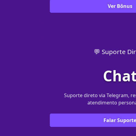
Ver Bônus
💬 Suporte Di
Cha
Suporte direto via Telegram, r
atendimento persona
Falar Suport