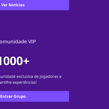
Ver Notícias
Comunidade VIP
1000+
unidade exclusiva de jogadores e
rtilhe experiências!
Entrar Grupo