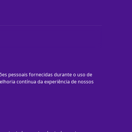
ões pessoais fornecidas durante o uso de
elhoria contínua da experiência de nossos