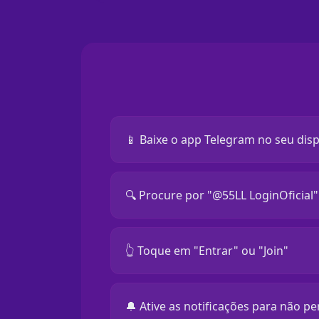
📱 Baixe o app Telegram no seu disp
🔍 Procure por "@55LL LoginOficial"
👆 Toque em "Entrar" ou "Join"
🔔 Ative as notificações para não p