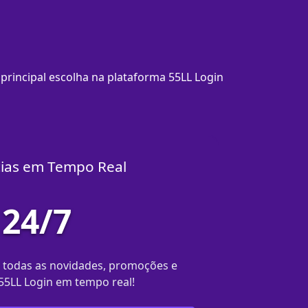
 principal escolha na plataforma 55LL Login
cias em Tempo Real
24/7
e todas as novidades, promoções e
55LL Login em tempo real!