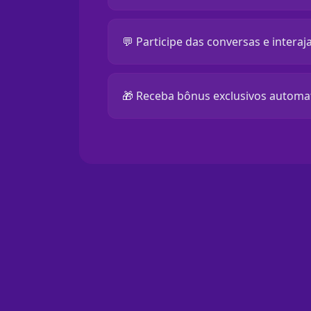
💬 Participe das conversas e interaj
🎁 Receba bônus exclusivos autom