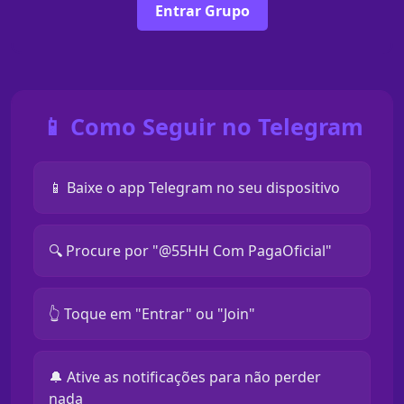
Entrar Grupo
📱 Como Seguir no Telegram
📱 Baixe o app Telegram no seu dispositivo
🔍 Procure por "@55HH Com PagaOficial"
👆 Toque em "Entrar" ou "Join"
🔔 Ative as notificações para não perder
nada