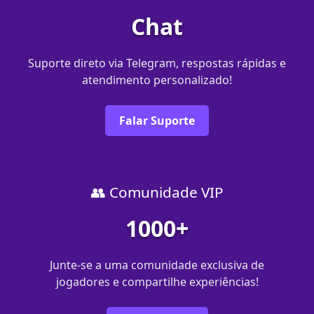
Chat
Suporte direto via Telegram, respostas rápidas e
atendimento personalizado!
Falar Suporte
👥 Comunidade VIP
1000+
Junte-se a uma comunidade exclusiva de
jogadores e compartilhe experiências!