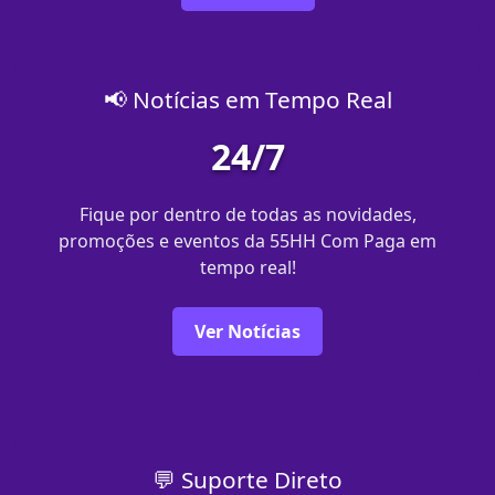
📢 Notícias em Tempo Real
24/7
Fique por dentro de todas as novidades,
promoções e eventos da 55HH Com Paga em
tempo real!
Ver Notícias
💬 Suporte Direto