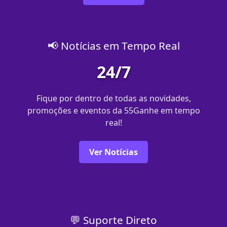
📢 Notícias em Tempo Real
24/7
Fique por dentro de todas as novidades,
promoções e eventos da 55Ganhe em tempo
real!
Ver Notícias
💬 Suporte Direto