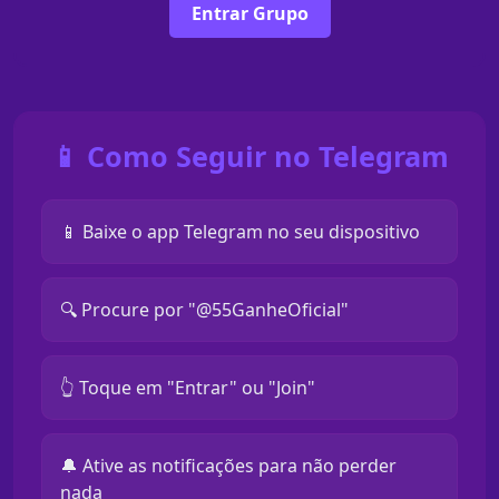
Entrar Grupo
📱 Como Seguir no Telegram
📱 Baixe o app Telegram no seu dispositivo
🔍 Procure por "@55GanheOficial"
👆 Toque em "Entrar" ou "Join"
🔔 Ative as notificações para não perder
nada