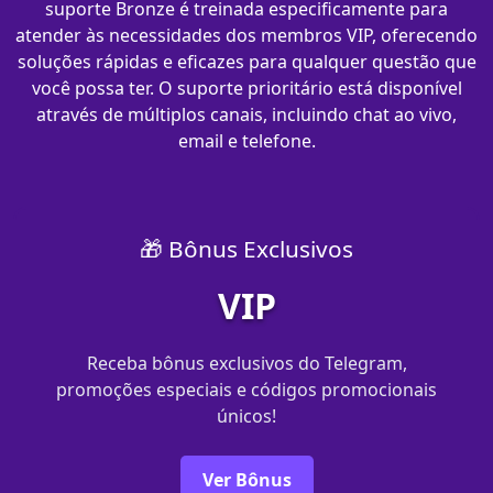
suporte Bronze é treinada especificamente para
atender às necessidades dos membros VIP, oferecendo
soluções rápidas e eficazes para qualquer questão que
você possa ter. O suporte prioritário está disponível
através de múltiplos canais, incluindo chat ao vivo,
email e telefone.
🎁 Bônus Exclusivos
VIP
Receba bônus exclusivos do Telegram,
promoções especiais e códigos promocionais
únicos!
Ver Bônus