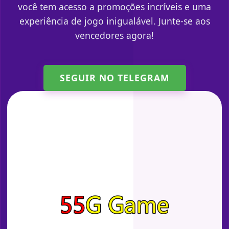
você tem acesso a promoções incríveis e uma
experiência de jogo inigualável. Junte-se aos
vencedores agora!
SEGUIR NO TELEGRAM