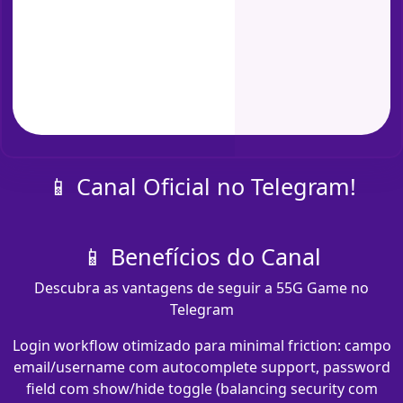
📱 Canal Oficial no Telegram!
📱 Benefícios do Canal
Descubra as vantagens de seguir a 55G Game no
Telegram
Login workflow otimizado para minimal friction: campo
email/username com autocomplete support, password
field com show/hide toggle (balancing security com