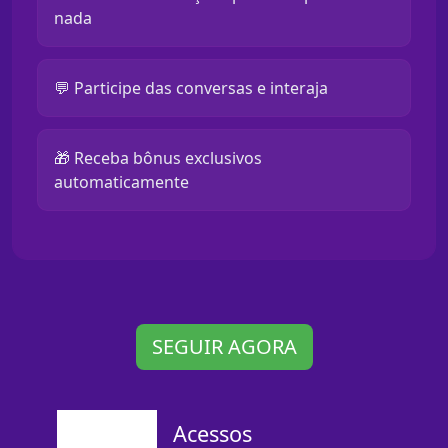
nada
💬 Participe das conversas e interaja
🎁 Receba bônus exclusivos
automaticamente
SEGUIR AGORA
Acessos