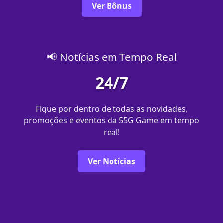
Ver Bônus
📢 Notícias em Tempo Real
24/7
Fique por dentro de todas as novidades,
promoções e eventos da 55G Game em tempo
real!
Ver Notícias