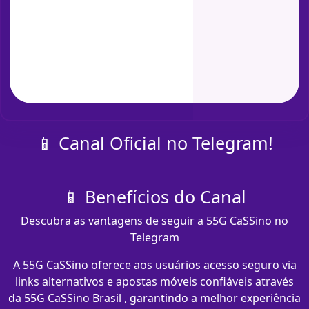
📱 Canal Oficial no Telegram!
📱 Benefícios do Canal
Descubra as vantagens de seguir a 55G CaSSino no
Telegram
A 55G CaSSino oferece aos usuários acesso seguro via
links alternativos e apostas móveis confiáveis através
da 55G CaSSino Brasil , garantindo a melhor experiência