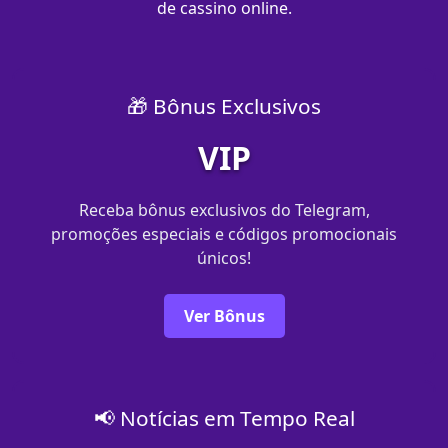
de cassino online.
🎁 Bônus Exclusivos
VIP
Receba bônus exclusivos do Telegram,
promoções especiais e códigos promocionais
únicos!
Ver Bônus
📢 Notícias em Tempo Real