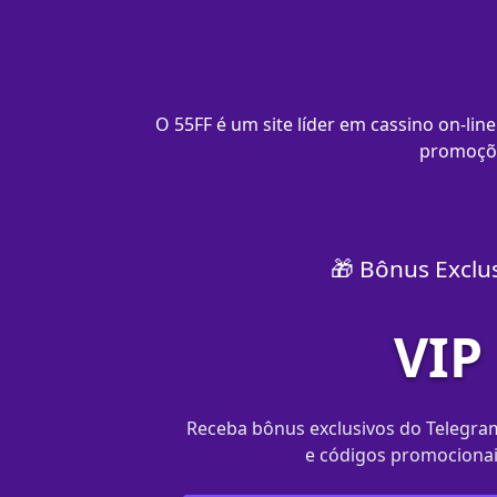
O 55FF é um site líder em cassino on-lin
promoçõe
🎁 Bônus Exclu
VIP
Receba bônus exclusivos do Telegra
e códigos promocionai