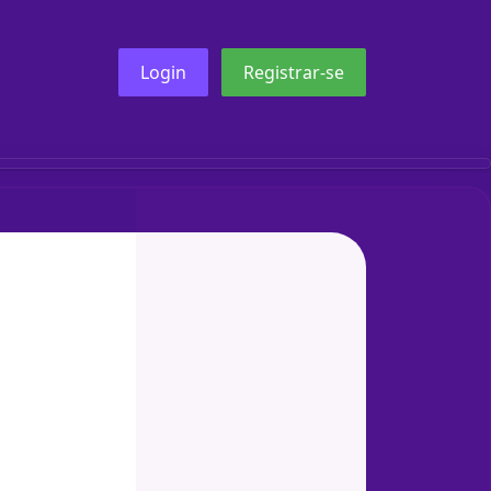
Login
Registrar-se