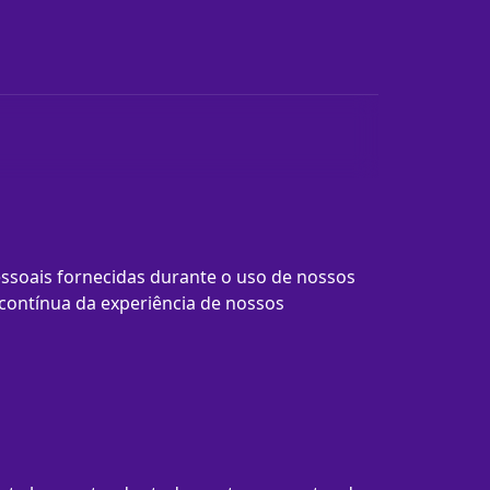
essoais fornecidas durante o uso de nossos
 contínua da experiência de nossos