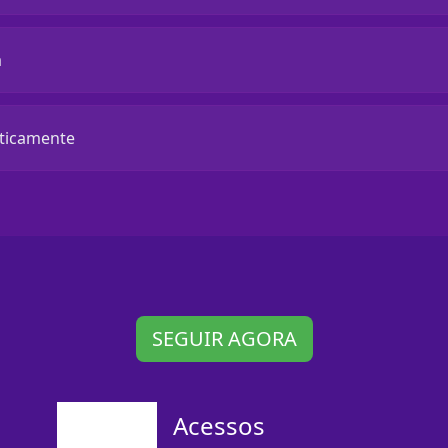
a
aticamente
SEGUIR AGORA
Acessos