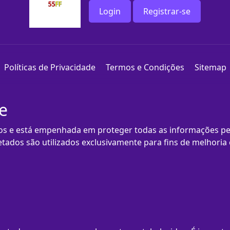
Login
Registrar-se
Políticas de Privacidade
Termos e Condições
Sitemap
de
rios e está empenhada em proteger todas as informações p
tados são utilizados exclusivamente para fins de melhoria