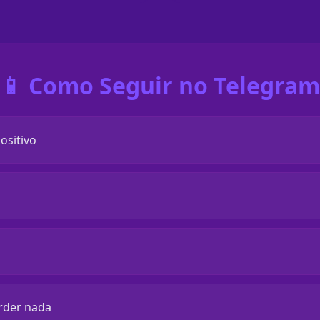
📱 Como Seguir no Telegram
ositivo
erder nada