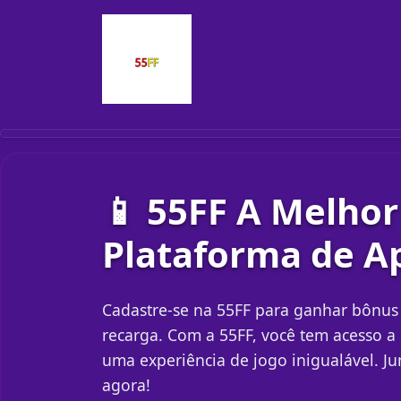
📱 55FF A Melhor
Plataforma de A
Cadastre-se na 55FF para ganhar bônus
recarga. Com a 55FF, você tem acesso a
uma experiência de jogo inigualável. J
agora!