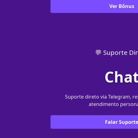
Ver Bônus
💬 Suporte Di
Cha
Suporte direto via Telegram, r
atendimento persona
Falar Suport