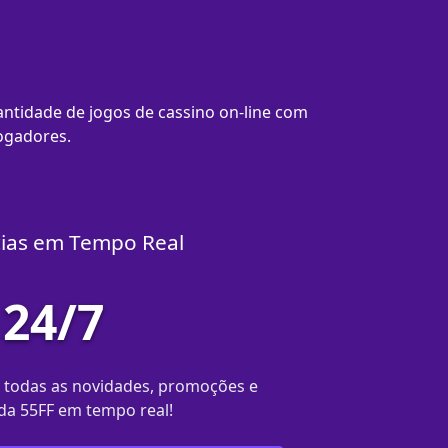
uantidade de jogos de cassino on-line com
ogadores.
cias em Tempo Real
24/7
e todas as novidades, promoções e
da 55FF em tempo real!