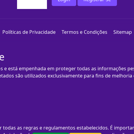
Políticas de Privacidade
Termos e Condições
Sitemap
de
ios e está empenhada em proteger todas as informações pe
tados são utilizados exclusivamente para fins de melhoria
todas as regras e regulamentos estabelecidos. É importan