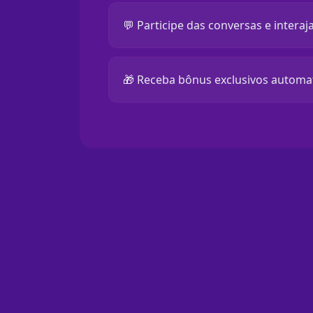
💬 Participe das conversas e interaj
🎁 Receba bônus exclusivos autom