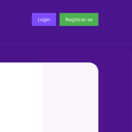
Login
Registrar-se