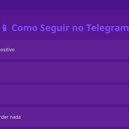
📱 Como Seguir no Telegram
ositivo
erder nada