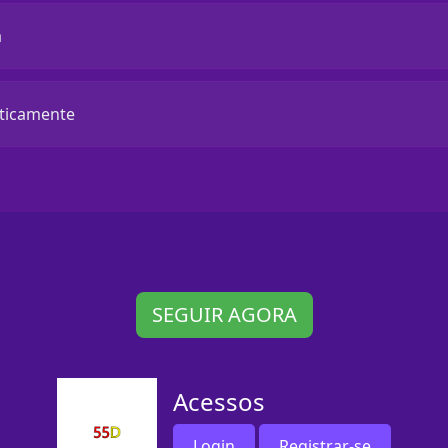
a
aticamente
SEGUIR AGORA
Acessos
Login
Registrar-se