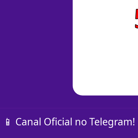
📱 Canal Oficial no Telegram!