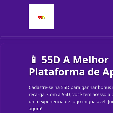
📱 55D A Melhor
Plataforma de A
Cadastre-se na 55D para ganhar bônus 
recarga. Com a 55D, você tem acesso a 
uma experiência de jogo inigualável. J
agora!