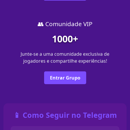
👥 Comunidade VIP
1000+
Junte-se a uma comunidade exclusiva de
jogadores e compartilhe experiências!
Entrar Grupo
📱 Como Seguir no Telegram