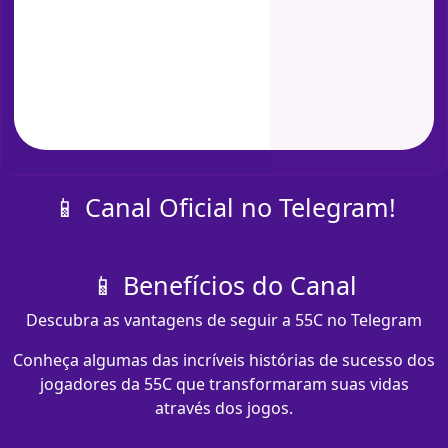
📱 Canal Oficial no Telegram!
📱 Benefícios do Canal
Descubra as vantagens de seguir a 55C no Telegram
Conheça algumas das incríveis histórias de sucesso dos
jogadores da 55C que transformaram suas vidas
através dos jogos.