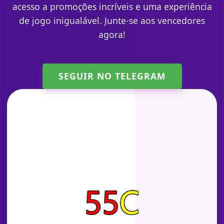
acesso a promoções incríveis e uma experiência
de jogo inigualável. Junte-se aos vencedores
agora!
SEGUIR NO TELEGRAM