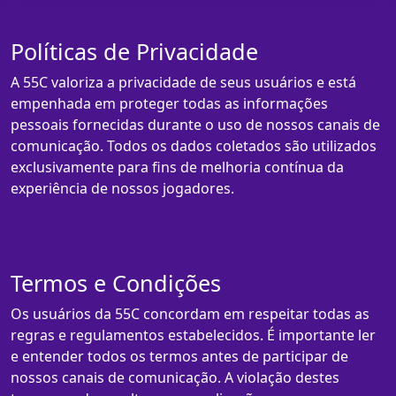
Políticas de Privacidade
A 55C valoriza a privacidade de seus usuários e está
empenhada em proteger todas as informações
pessoais fornecidas durante o uso de nossos canais de
comunicação. Todos os dados coletados são utilizados
exclusivamente para fins de melhoria contínua da
experiência de nossos jogadores.
Termos e Condições
Os usuários da 55C concordam em respeitar todas as
regras e regulamentos estabelecidos. É importante ler
e entender todos os termos antes de participar de
nossos canais de comunicação. A violação destes