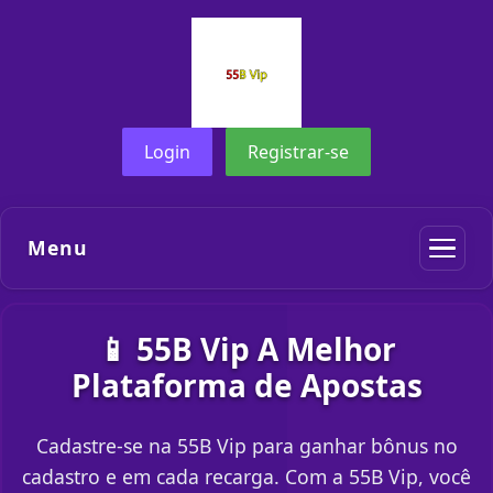
Login
Registrar-se
Menu
📱 55B Vip A Melhor
Plataforma de Apostas
Cadastre-se na 55B Vip para ganhar bônus no
cadastro e em cada recarga. Com a 55B Vip, você