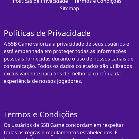
Políticas de Privacidade
Termos e Condições
Sitemap
Políticas de Privacidade
A 55B Game valoriza a privacidade de seus usuários e
está empenhada em proteger todas as informações
pessoais fornecidas durante o uso de nossos canais de
comunicação. Todos os dados coletados são utilizados
exclusivamente para fins de melhoria contínua da
experiência de nossos jogadores.
Termos e Condições
Os usuários da 55B Game concordam em respeitar
todas as regras e regulamentos estabelecidos. É