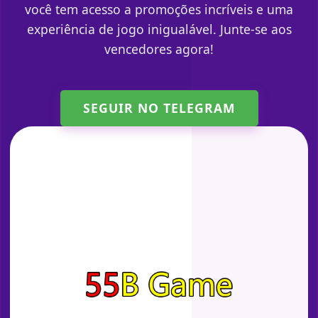
você tem acesso a promoções incríveis e uma
experiência de jogo inigualável. Junte-se aos
vencedores agora!
SEGUIR NO TELEGRAM