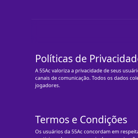
Políticas de Privacida
A 55Ac valoriza a privacidade de seus usuá
canais de comunicação. Todos os dados cole
jogadores.
Termos e Condições
Os usuários da 55Ac concordam em respeitar