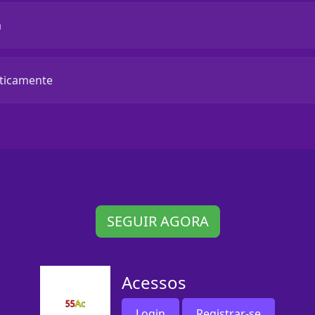
a
aticamente
SEGUIR AGORA
Acessos
Login
Registrar-se