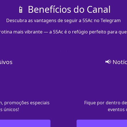
📱 Benefícios do Canal
Descubra as vantagens de seguir a 55Ac no Telegram
rotina mais vibrante — a 55Ac é o refúgio perfeito para quem
sivos
📢 Notí
m, promoções especiais
Fique por dentro d
s únicos!
eventos 