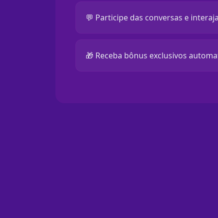
💬 Participe das conversas e interaj
🎁 Receba bônus exclusivos autom