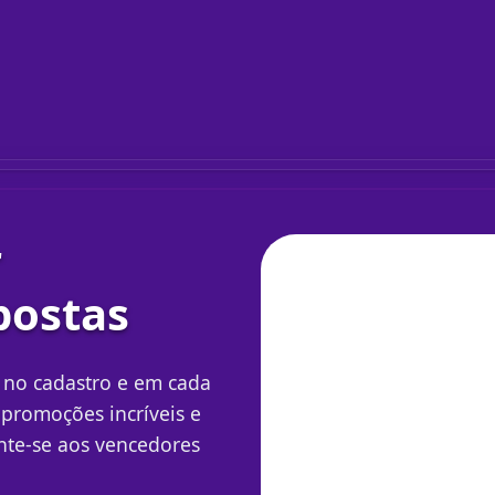
r
postas
 no cadastro e em cada
 promoções incríveis e
unte-se aos vencedores