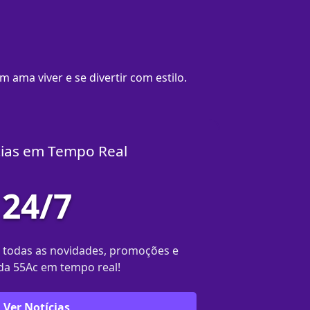
 ama viver e se divertir com estilo.
cias em Tempo Real
24/7
e todas as novidades, promoções e
da 55Ac em tempo real!
Ver Notícias