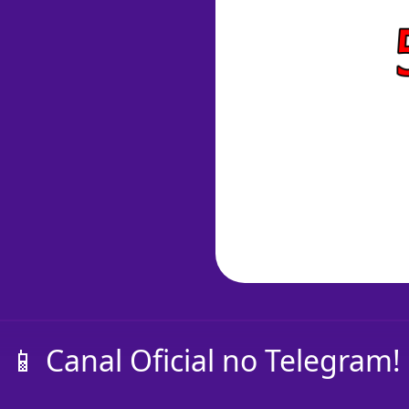
📱 Canal Oficial no Telegram!