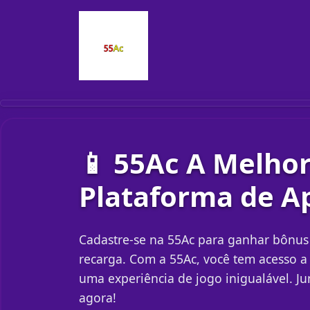
📱 55Ac A Melho
Plataforma de A
Cadastre-se na 55Ac para ganhar bônus
recarga. Com a 55Ac, você tem acesso a
uma experiência de jogo inigualável. J
agora!