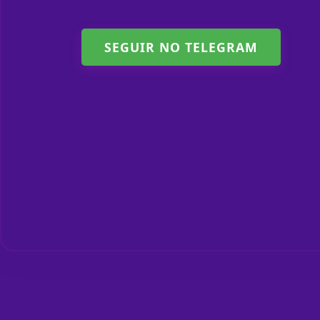
SEGUIR NO TELEGRAM