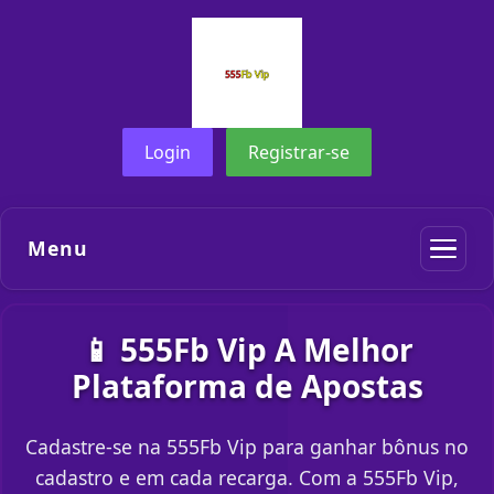
Login
Registrar-se
Menu
📱 555Fb Vip A Melhor
Plataforma de Apostas
Cadastre-se na 555Fb Vip para ganhar bônus no
cadastro e em cada recarga. Com a 555Fb Vip,