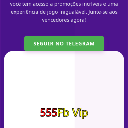
você tem acesso a promoções incríveis e uma
experiência de jogo inigualável. Junte-se aos
vencedores agora!
SEGUIR NO TELEGRAM