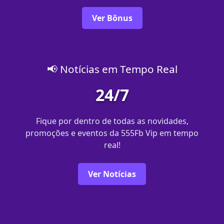
Ver Bônus
📢 Notícias em Tempo Real
24/7
Fique por dentro de todas as novidades,
promoções e eventos da 555Fb Vip em tempo
real!
Ver Notícias