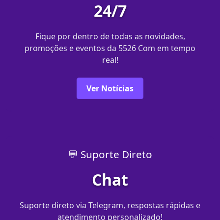
24/7
Fique por dentro de todas as novidades,
promoções e eventos da 5526 Com em tempo
real!
Ver Notícias
💬 Suporte Direto
Chat
Suporte direto via Telegram, respostas rápidas e
atendimento personalizado!