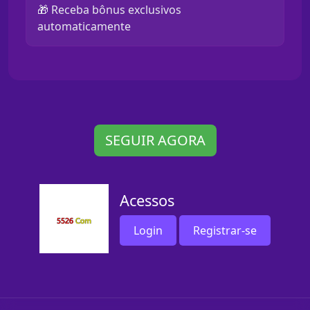
🎁 Receba bônus exclusivos
automaticamente
SEGUIR AGORA
Acessos
Login
Registrar-se