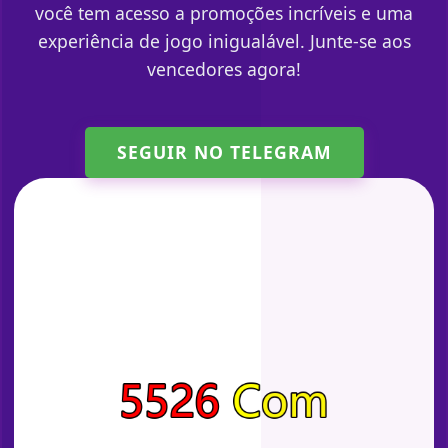
você tem acesso a promoções incríveis e uma
experiência de jogo inigualável. Junte-se aos
vencedores agora!
SEGUIR NO TELEGRAM