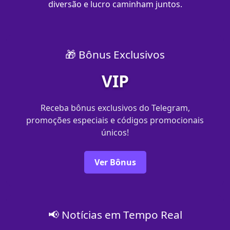
diversão e lucro caminham juntos.
🎁 Bônus Exclusivos
VIP
Receba bônus exclusivos do Telegram,
promoções especiais e códigos promocionais
únicos!
Ver Bônus
📢 Notícias em Tempo Real