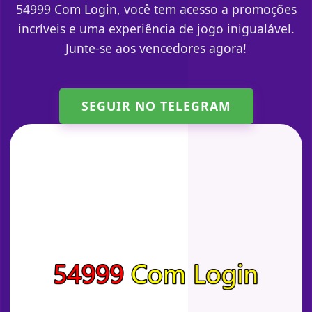
54999 Com Login, você tem acesso a promoções
incríveis e uma experiência de jogo inigualável.
Junte-se aos vencedores agora!
SEGUIR NO TELEGRAM