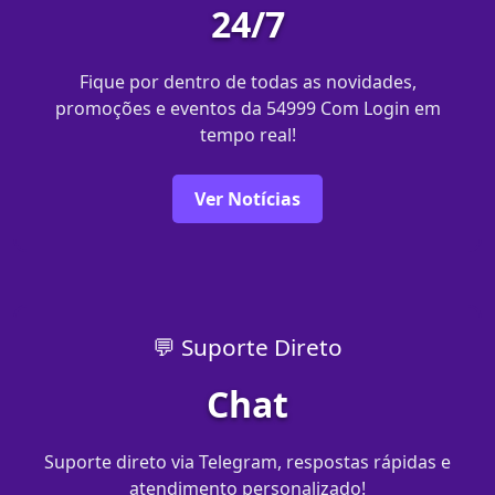
24/7
Fique por dentro de todas as novidades,
promoções e eventos da 54999 Com Login em
tempo real!
Ver Notícias
💬 Suporte Direto
Chat
Suporte direto via Telegram, respostas rápidas e
atendimento personalizado!